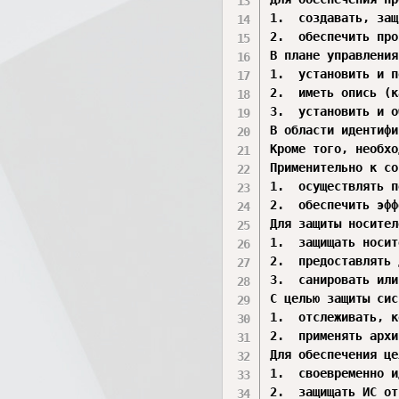
1.	создавать, защищать и поддерживать регистрационные журналы, позволяющие отслеживать, анализировать, расследовать и готовить отчеты о незаконной, несанкционированной или ненадлежащей активности;

2.	обеспечить прослеживаемость действий в ИС с точностью до пользователя (подотчетность пользователей).

В плане управления
1.	установить и поддерживать базовые конфигурации;

2.	иметь опись (карту) ИС, актуализируемую с учетом жизненного цикла, в которую входят аппаратура, программное обеспечение и документация;

3.	установить и обеспечить практическое применение настроек для конфигурирования средств безопасности в продуктах, входящих в ИС.

В области идентифи
Кроме того, необхо
Применительно к со
1.	осуществлять периодическое и своевременное обслуживание ИС;

2.	обеспечить эффективные регуляторы для средств, методов, механизмов и персонала, осуществляющих сопровождение.

Для защиты носител
1.	защищать носители данных как цифровые, так и бумажные;

2.	предоставлять доступ к данным на носителях только авторизованным пользователям;

3.	санировать или уничтожать носители перед выводом из эксплуатации или перед передачей для повторного использования.

С целью защиты сис
1.	отслеживать, контролировать и защищать коммуникации (то есть передаваемые и принимаемые данные) на внешних и ключевых внутренних границах ИС;

2.	применять архитектурные и аппаратно-программные подходы, повышающие действующий уровень информационной безопасности ИС.

Для обеспечения це
1.	своевременно идентифицировать дефекты ИС и данных, докладывать о них и исправлять;

2.	защищать ИС от вредоносного программного обеспечения;
