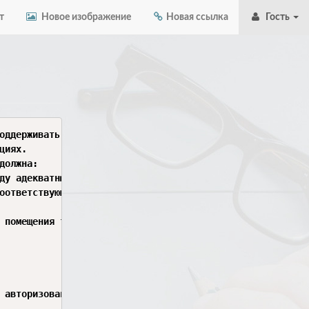
т
Новое изображение
Новая ссылка
Гость
оддерживать и эффективно реализовать планы реагирования 
иях.

олжна:
