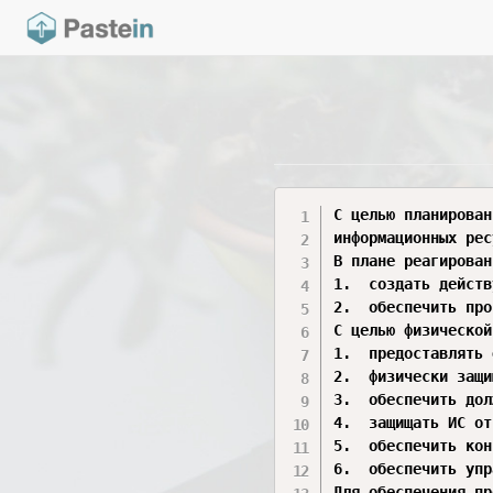
С целью планирован
информационных рес
В плане реагирован
1.	создать действующую структуру для реагирования на инциденты, имея в виду адекватные подготовительные мероприятия, выявление, анализ и локализацию нарушений, восстановление после инцидентов и обслуживание обращений пользователей;

2.	обеспечить прослеживание, документирование и сообщение об инцидентах соответствующим должностным лицам организации и уполномоченным органам.

С целью физической
1.	предоставлять физический доступ к ИС, оборудованию, в производственные помещения только авторизованному персоналу;

2.	физически защищать оборудование и поддерживающую инфраструктуру ИС;

3.	обеспечить должные технические условия для функционирования ИС;

4.	защищать ИС от угроз со стороны окружающей среды;

5.	обеспечить контроль условий, в которых функционирует ИС;

6.	обеспечить управление доступом, предоставив доступ к активам ИС только авторизованным пользователям, процессам, действующим от имени этих пользователей, а также устройствам (включая другие ИС) для выполнения разрешенных пользователям транзакций и функций.

Для обеспечения пр