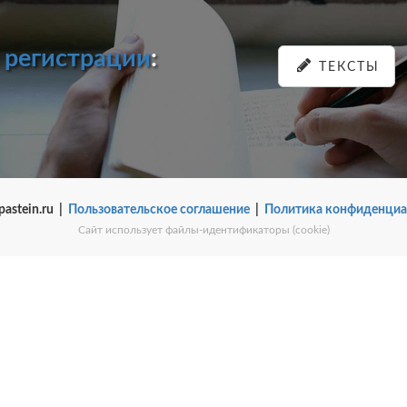
и
регистрации
:
ТЕКСТЫ
pastein.ru |
Пользовательское соглашение
|
Политика конфиденциа
Сайт использует файлы-идентификаторы (cookie)