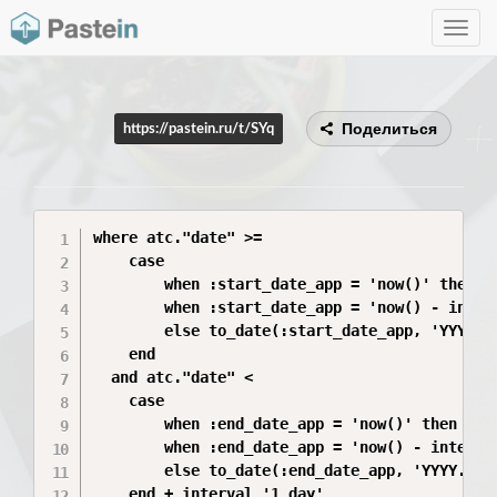
Toggle
navig
Поделиться
https://pastein.ru/t/SYq
where atc."date" >=

    case

        when :start_date_app = 'now()' then cu
        when :start_date_app = 'now() - inter
        else to_date(:start_date_app, 'YYYY.MM
    end

  and atc."date" <

    case

        when :end_date_app = 'now()' then curr
        when :end_date_app = 'now() - interva
        else to_date(:end_date_app, 'YYYY.MM.D
    end + interval '1 day'