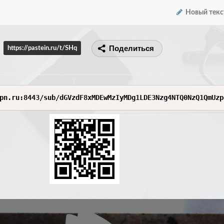
Новый текс
Поделиться
https://pastein.ru/t/SHq
pn.ru:8443/sub/dGVzdF8xMDEwMzIyMDg1LDE3Nzg4NTQ0NzQ1QmUzp