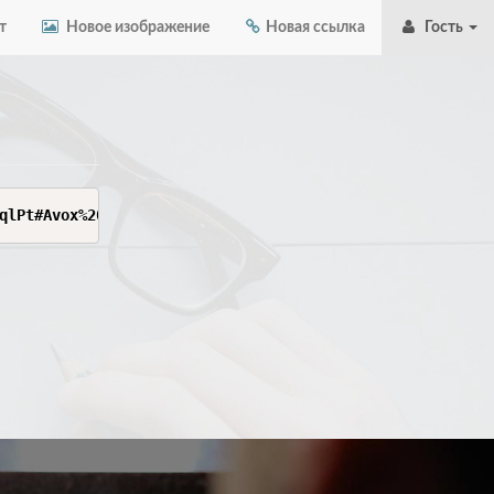
т
Новое изображение
Новая ссылка
Гость
qlPt#Avox%20VPN