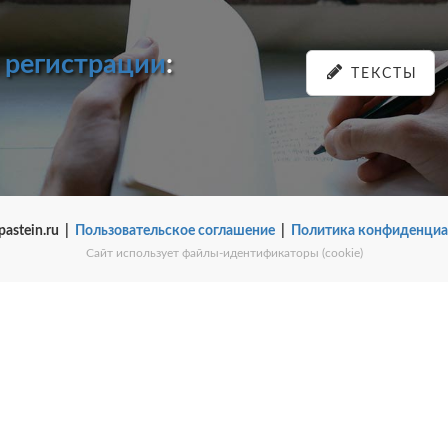
и
регистрации
:
ТЕКСТЫ
pastein.ru |
Пользовательское соглашение
|
Политика конфиденциа
Сайт использует файлы-идентификаторы (cookie)