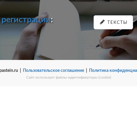
и
регистрации
:
ТЕКСТЫ
pastein.ru |
Пользовательское соглашение
|
Политика конфиденциа
Сайт использует файлы-идентификаторы (cookie)