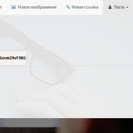
т
Новое изображение
Новая ссылка
Гость
Geom2HvF8NiSiz2Dcf6tk_mUVCttVoWQjR9jK6z0XJxvrs4A57byZDuL