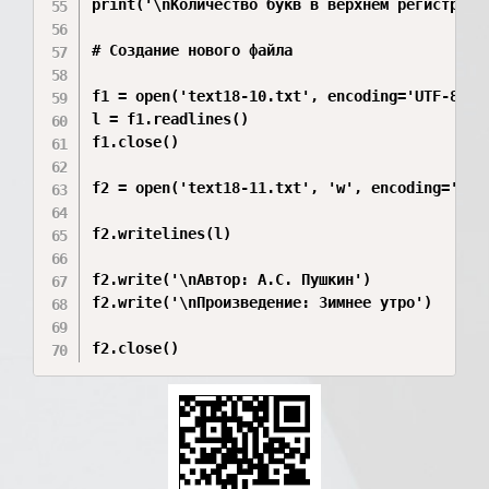
print('\nКоличество букв в верхнем регистре:',
# Создание нового файла

f1 = open('text18-10.txt', encoding='UTF-8')

l = f1.readlines()

f1.close()

f2 = open('text18-11.txt', 'w', encoding='UTF-
f2.writelines(l)

f2.write('\nАвтор: А.С. Пушкин')

f2.write('\nПроизведение: Зимнее утро')

f2.close()