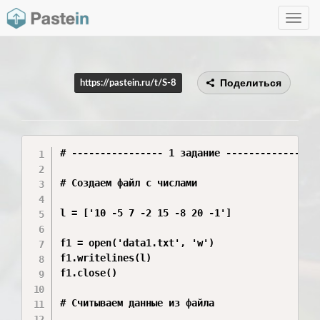
Toggle
navig
Поделиться
https://pastein.ru/t/S-8
# ---------------- 1 задание ----------------

# Создаем файл с числами

l = ['10 -5 7 -2 15 -8 20 -1']

f1 = open('data1.txt', 'w')

f1.writelines(l)

f1.close()

# Считываем данные из файла
