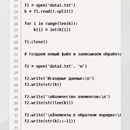
f1 = open('data1.txt')

k = f1.read().split()

for i in range(len(k)):

    k[i] = int(k[i])

f1.close()

# Создаем новый файл и записываем обработанные
f2 = open('data2.txt', 'w')

f2.write('Исходные данные:\n')

f2.write(str(k))

f2.write('\nКоличество элементов:\n')

f2.write(str(len(k)))

f2.write('\nЭлементы в обратном порядке:\n')

f2.write(str(k[::-1]))
