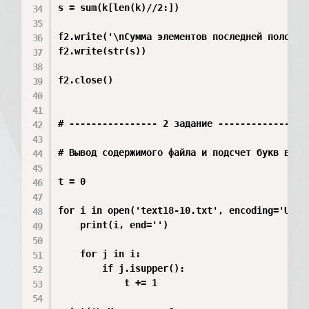
s = sum(k[len(k)//2:])

f2.write('\nСумма элементов последней половины
f2.write(str(s))

f2.close()

# ---------------- 2 задание ----------------

# Вывод содержимого файла и подсчет букв в вер
t = 0

for i in open('text18-10.txt', encoding='UTF-8
    print(i, end='')

    for j in i:

        if j.isupper():

            t += 1
