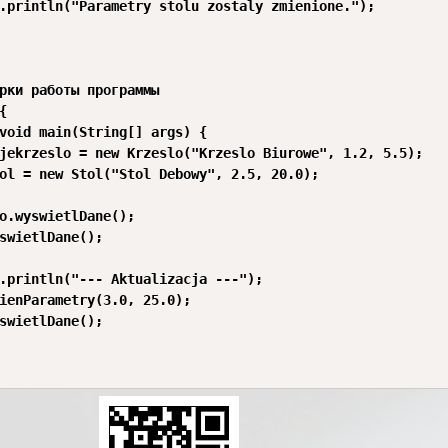
.println("Parametry stolu zostaly zmienione.");

рки работы программы



void main(String[] args) {

jekrzeslo = new Krzeslo("Krzeslo Biurowe", 1.2, 5.5);

ol = new Stol("Stol Debowy", 2.5, 20.0);

o.wyswietlDane();

swietlDane();

.println("--- Aktualizacja ---");

ienParametry(3.0, 25.0);

swietlDane();
