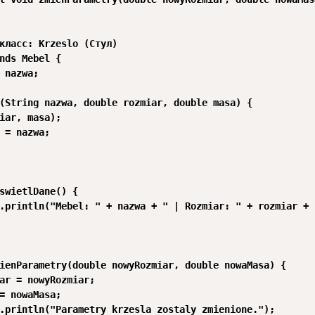
класс: Krzeslo (Стул)

nds Mebel {

 nazwa;

(String nazwa, double rozmiar, double masa) {

iar, masa);

 = nazwa;

swietlDane() {

.println("Mebel: " + nazwa + " | Rozmiar: " + rozmiar + 
ienParametry(double nowyRozmiar, double nowaMasa) {

ar = nowyRozmiar;

= nowaMasa;

.println("Parametry krzesla zostaly zmienione.");
