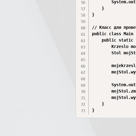
        System.out
    }

}

// Класс для прове
public class Main {
    public static 
        Krzeslo mo
        Stol mojSt
        mojekrzesl
        mojStol.wy
        System.out
        mojStol.zm
        mojStol.wy
    }
