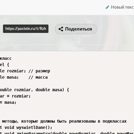
Новый текс
Поделиться
https://pastein.ru/t/Rzh
класс

el {

le rozmiar; // размер

le masa;    // масса

ouble rozmiar, double masa) {

ar = rozmiar;

= masa;

 методы, которые должны быть реализованы в подклассах

t void wyswietlDane();

t void zmienParametry(double nowyRozmiar, double nowaMasa