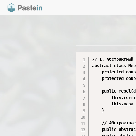
// 1. Абстрактный 
abstract class Meb
    protected doub
    protected doub
    public Mebel(d
        this.rozmi
        this.masa 
    }

    // Абстрактные
    public abstrac
    public abstrac