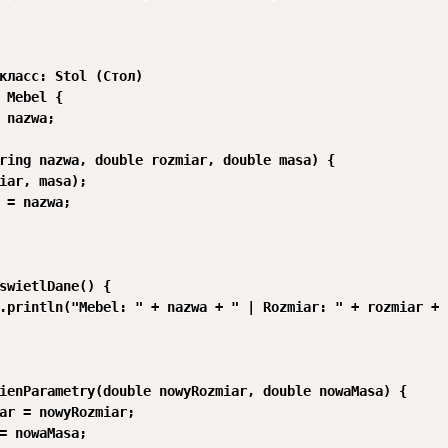
класс: Stol (Стол)

 Mebel {

 nazwa;

ring nazwa, double rozmiar, double masa) {

iar, masa);

 = nazwa;

swietlDane() {

.println("Mebel: " + nazwa + " | Rozmiar: " + rozmiar + 
ienParametry(double nowyRozmiar, double nowaMasa) {

ar = nowyRozmiar;

= nowaMasa;
