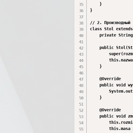
    }

}

// 2. Производный 
class Stol extends
    private String
    public Stol(St
        super(rozm
        this.nazwa
    }

    @Override

    public void wy
        System.out
    }

    @Override

    public void zm
        this.rozmi
        this.masa 