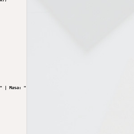
" | Masa: " + masa + " kg");
