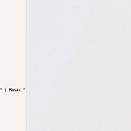
" | Masa: " + masa + " kg");
