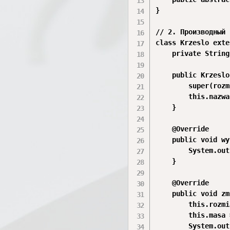
}

// 2. Производный 
class Krzeslo exte
    private String
    public Krzeslo
        super(rozm
        this.nazwa
    }

    @Override

    public void wy
        System.out
    }

    @Override

    public void zm
        this.rozmi
        this.masa 
        System.out