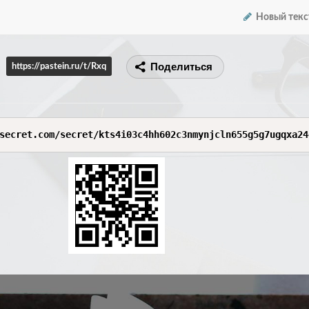
Новый текс
Поделиться
https://pastein.ru/t/Rxq
secret.com/secret/kts4i03c4hh602c3nmynjcln655g5g7ugqxa24