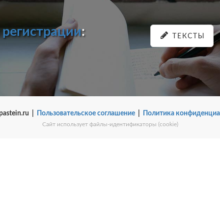
и
регистрации
:
ТЕКСТЫ
pastein.ru |
Пользовательское соглашение
|
Политика конфиденциа
Сайт использует файлы-идентификаторы (cookie)