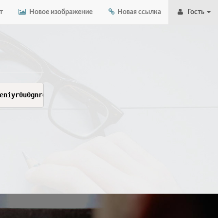
т
Новое изображение
Новая ссылка
Гость
eniyr0u0gnrq71ngywt5mhrc