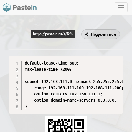
Toggle
navig
Поделиться
https://pastein.ru/t/Rfh
default-lease-time 600;

max-lease-time 7200;

subnet 192.168.111.0 netmask 255.255.255.0 {

    range 192.168.111.100 192.168.111.200;

    option routers 192.168.111.1;

    option domain-name-servers 8.8.8.8;
