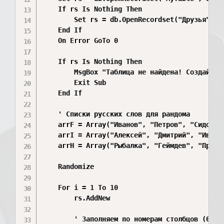
    If rs Is Nothing Then

        Set rs = db.OpenRecordset("Друзья", db
    End If

    On Error GoTo 0

    If rs Is Nothing Then

        MsgBox "Таблица не найдена! Создай ее 
        Exit Sub

    End If

    ' Списки русских слов для рандома

    arrF = Array("Иванов", "Петров", "Сидоров
    arrI = Array("Алексей", "Дмитрий", "Иван"
    arrH = Array("Рыбалка", "Геймдев", "Прогр
    Randomize

    For i = 1 To 10

        rs.AddNew

        ' Заполняем по номерам столбцов (0 это