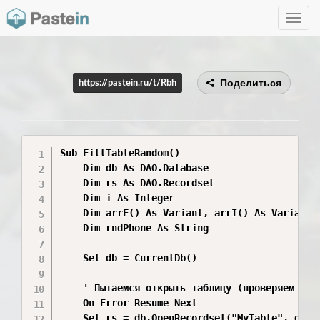
Toggle
navig
Поделиться
https://pastein.ru/t/Rbh
Sub FillTableRandom()

    Dim db As DAO.Database

    Dim rs As DAO.Recordset

    Dim i As Integer

    Dim arrF() As Variant, arrI() As Variant, 
    Dim rndPhone As String

    Set db = CurrentDb()

    ' Пытаемся открыть таблицу (проверяем оба 
    On Error Resume Next

    Set rs = db.OpenRecordset("MyTable", dbOpe