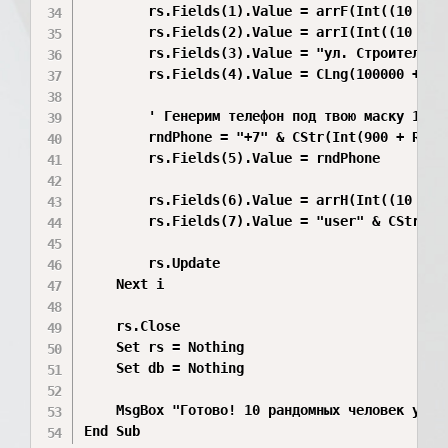
        rs.Fields(1).Value = arrF(Int((10 * Rn
        rs.Fields(2).Value = arrI(Int((10 * Rn
        rs.Fields(3).Value = "ул. Строителей, 
        rs.Fields(4).Value = CLng(100000 + Int
        ' Генерим телефон под твою маску 16 си
        rndPhone = "+7" & CStr(Int(900 + Rnd 
        rs.Fields(5).Value = rndPhone

        rs.Fields(6).Value = arrH(Int((10 * Rn
        rs.Fields(7).Value = "user" & CStr(i) 
        rs.Update

    Next i

    rs.Close

    Set rs = Nothing

    Set db = Nothing

    MsgBox "Готово! 10 рандомных человек успеш
End Sub