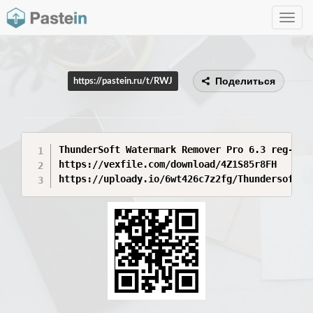
Toggle
navig
Поделиться
https://pastein.ru/t/RWJ
ThunderSoft Watermark Remover Pro 6.3 reg-key 
https://vexfile.com/download/4Z1S85r8FH

https://uploady.io/6wt426c7z2fg/Thundersoft_w