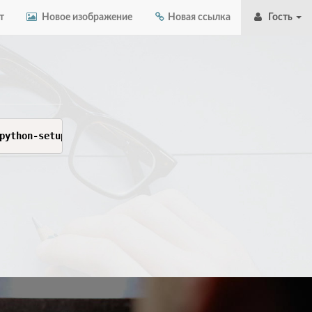
т
Новое изображение
Новая ссылка
Гость
python-setuptools-1%3A80.9.0-2-any.pkg.tar.zst