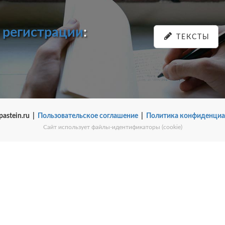
и
регистрации
:
ТЕКСТЫ
pastein.ru |
Пользовательское соглашение
|
Политика конфиденциа
Сайт использует файлы-идентификаторы (cookie)