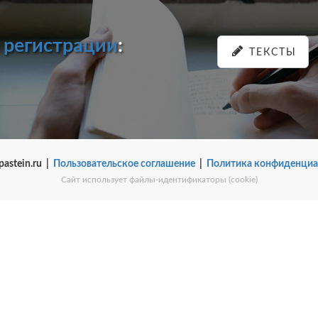
и
регистрации
:
ТЕКСТЫ
pastein.ru |
Пользовательское соглашение
|
Политика конфиденциа
Сайт использует файлы-идентификаторы (cookie)