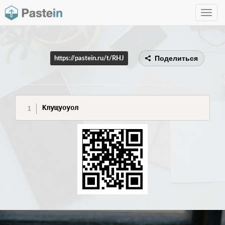
Toggle
navig
Поделиться
https://pastein.ru/t/RHJ
Клущуоуол