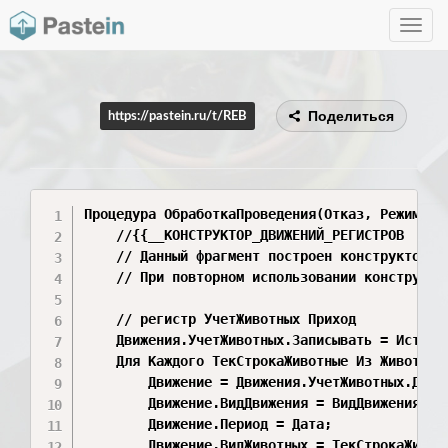
Toggle
navig
Поделиться
https://pastein.ru/t/REB
Процедура ОбработкаПроведения(Отказ, Режим)

	//{{__КОНСТРУКТОР_ДВИЖЕНИЙ_РЕГИСТРОВ

	// Данный фрагмент построен конструктором.

	// При повторном использовании конструктора, внесенные вручную изменения будут утеряны!!!

	// регистр УчетЖивотных Приход

	Движения.УчетЖивотных.Записывать = Истина;

	Для Каждого ТекСтрокаЖивотные Из Животные Цикл

		Движение = Движения.УчетЖивотных.Добавить();

		Движение.ВидДвижения = ВидДвиженияНакопления.Приход;

		Движение.Период = Дата;

		Движение.ВидЖивотных = ТекСтрокаЖивотные.Вид;
