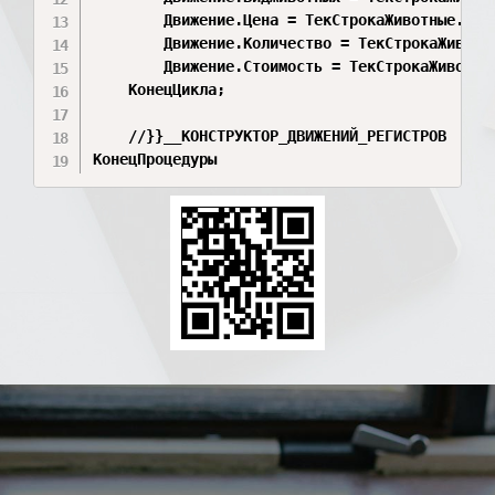
		Движение.Цена = ТекСтрокаЖивотные.Цена;

		Движение.Количество = ТекСтрокаЖивотные.Количество;

		Движение.Стоимость = ТекСтрокаЖивотные.Цена * ТекСтрокаЖивотные.Количество;

	КонецЦикла;

	//}}__КОНСТРУКТОР_ДВИЖЕНИЙ_РЕГИСТРОВ

КонецПроцедуры