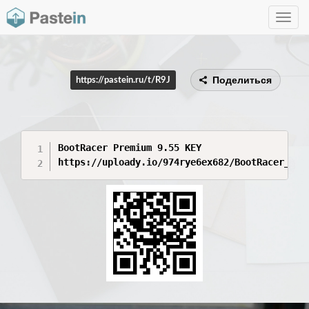
Toggle
navig
Поделиться
https://pastein.ru/t/R9J
BootRacer Premium 9.55 KEY

https://uploady.io/974rye6ex682/BootRacer_Pre