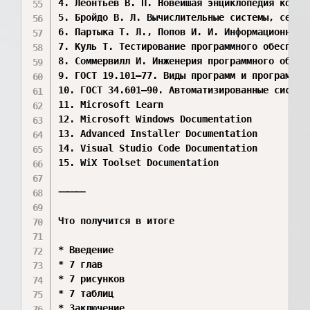
4. Леонтьев В. П. Новейшая энциклопедия компью
5. Бройдо В. Л. Вычислительные системы, сети и
6. Партыка Т. Л., Попов И. И. Информационная б
7. Куль Т. Тестирование программного обеспечен
8. Соммервилл И. Инженерия программного обеспе
9. ГОСТ 19.101–77. Виды программ и программных
10. ГОСТ 34.601–90. Автоматизированные системы
11. Microsoft Learn

12. Microsoft Windows Documentation

13. Advanced Installer Documentation

14. Visual Studio Code Documentation

15. WiX Toolset Documentation

⸻

Что получится в итоге

* Введение

* 7 глав

* 7 рисунков

* 7 таблиц

* Заключение
