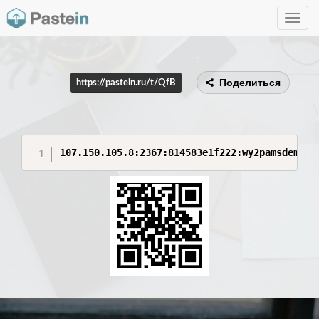
Toggle
navig
Поделиться
https://pastein.ru/t/QfB
107.150.105.8:2367:814583e1f222:wy2pamsdem7ej