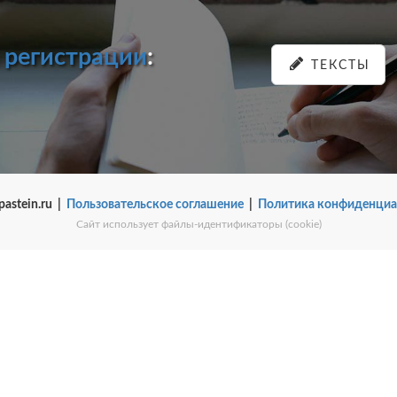
и
регистрации
:
ТЕКСТЫ
pastein.ru |
Пользовательское соглашение
|
Политика конфиденциа
Сайт использует файлы-идентификаторы (cookie)