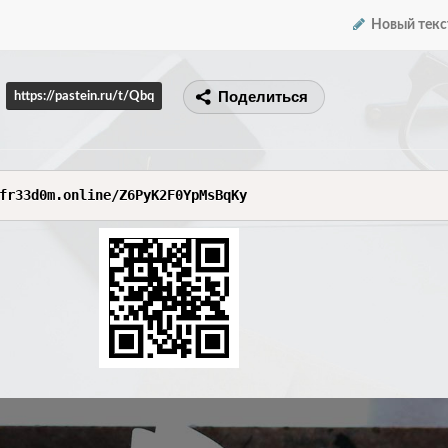
Новый текс
Поделиться
https://pastein.ru/t/Qbq
fr33d0m.online/Z6PyK2F0YpMsBqKy