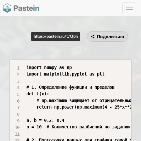
Toggle
navig
Поделиться
https://pastein.ru/t/Qbh
import numpy as np

import matplotlib.pyplot as plt

# 1. Определение функции и пределов

def f(x):

    # np.maximum защищает от отрицательных зна
    return np.power(np.maximum(4 - 25*x**2, 0)
a, b = 0.2, 0.4

n = 10  # Количество разбиений по заданию

# 2. Подготовка данных для графика самой функц