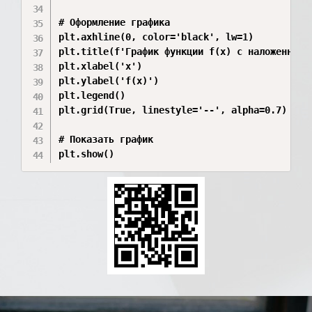
# Оформление графика

plt.axhline(0, color='black', lw=1)

plt.title(f'График функции f(x) с наложенными 
plt.xlabel('x')

plt.ylabel('f(x)')

plt.legend()

plt.grid(True, linestyle='--', alpha=0.7)

# Показать график
