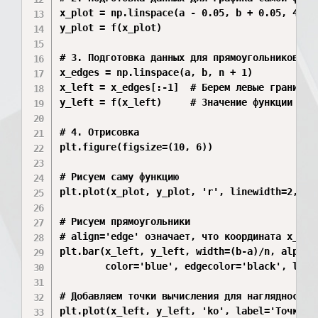
x_plot = np.linspace(a - 0.05, b + 0.05, 400)

y_plot = f(x_plot)

# 3. Подготовка данных для прямоугольников (ЛП
x_edges = np.linspace(a, b, n + 1)

x_left = x_edges[:-1]  # Берем левые границы и
y_left = f(x_left)     # Значение функции на л
# 4. Отрисовка

plt.figure(figsize=(10, 6))

# Рисуем саму функцию

plt.plot(x_plot, y_plot, 'r', linewidth=2, lab
# Рисуем прямоугольники

# align='edge' означает, что координата x_left
plt.bar(x_left, y_left, width=(b-a)/n, alpha=0
        color='blue', edgecolor='black', label
# Добавляем точки вычисления для наглядности

plt.plot(x_left, y_left, 'ko', label='Точки вы