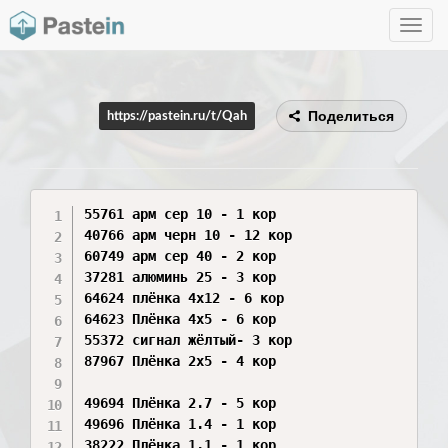
Toggle
navig
Поделиться
https://pastein.ru/t/Qah
55761 арм сер 10 - 1 кор

40766 арм черн 10 - 12 кор

60749 арм сер 40 - 2 кор

37281 алюминь 25 - 3 кор

64624 плёнка 4х12 - 6 кор

64623 Плёнка 4х5 - 6 кор

55372 сигнал жёлтый- 3 кор

87967 Плёнка 2х5 - 4 кор

49694 Плёнка 2.7 - 5 кор

49696 Плёнка 1.4 - 1 кор

38222 Плёнка 1.1 - 1 кор
