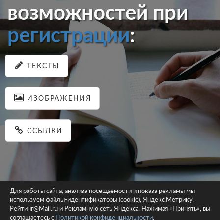
возможностей при
регистрации
:
ТЕКСТЫ
ИЗОБРАЖЕНИЯ
ССЫЛКИ
Для работы сайта, анализа посещаемости и показа рекламы мы
используем файлы-идентификаторы (cookie), Яндекс.Метрику,
© 2026 pastein.ru |
Пользовательское соглашение
|
Политика
Рейтинг@Mail.ru и Рекламную сеть Яндекса. Нажимая «Принять», вы
соглашаетесь с
Политикой конфиденциальности
конфиденциальности
.