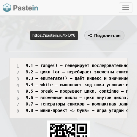
Toggle
navig
Поделиться
https://pastein.ru/t/QY8
9.1 – range() — генерирует последовательность 
9.2 – цикл for — перебирает элементы списка/с
9.3 – enumerate() — даёт индекс и значение эле
9.4 – while — выполняет код пока условие исти
9.5 – break — прерывает цикл, continue — проп
9.6 – вложенные циклы — цикл внутри цикла, ис
9.7 – генераторы списков — компактная запись 
9.8 – мини-проект «5 букв» — игра угадай слов