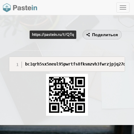
Toggle
navig
Поделиться
https://pastein.ru/t/QTq
bc1qrh5sx5neul95pwrtfs8fksmzvh3fwrzjpjq27q