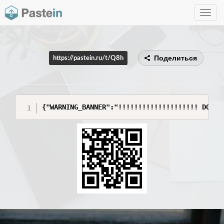
Toggle
navig
Поделиться
https://pastein.ru/t/Q8h
{"WARNING_BANNER":"!!!!!!!!!!!!!!!!!!!! DO NO