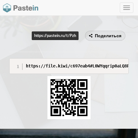
Toggle
navig
Поделиться
https://pastein.ru/t/Pzh
https://file.kiwi/c697eab4#L0WYqqrip0aLQ8PlOU