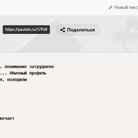
Новый текс
Поделиться
https://pastein.ru/t/Pz8
, понимание затруднено 

... Обычный профиль 

л, полодили 

вечает 
