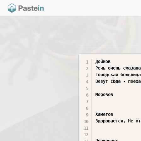
Дойков

Речь очень смазана
Городская больница
Везут сюда - поеха
Морозов 

Хаметов

Здоровается, Не от
Прокопчук 
