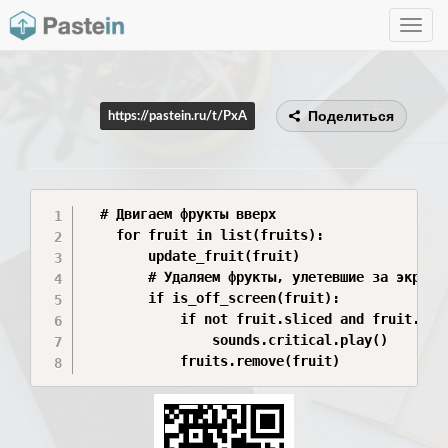
Toggle
navig
Поделиться
https://pastein.ru/t/PxA
  # Двигаем фрукты вверх

    for fruit in list(fruits):

        update_fruit(fruit)

        # Удаляем фрукты, улетевшие за экран

        if is_off_screen(fruit):

            if not fruit.sliced and fruit.type
                sounds.critical.play()

            fruits.remove(fruit)