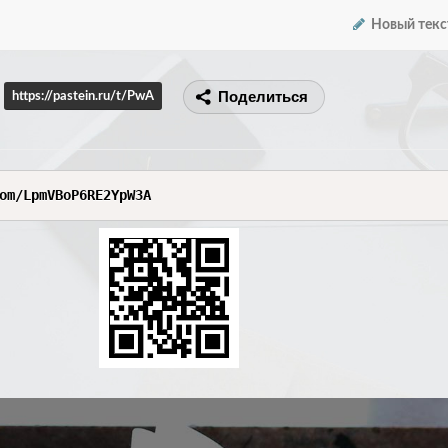
Новый текс
Поделиться
https://pastein.ru/t/PwA
om/LpmVBoP6RE2YpW3A