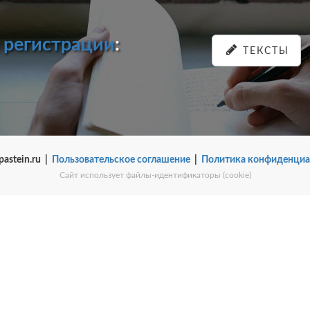
и
регистрации
:
ТЕКСТЫ
pastein.ru |
Пользовательское соглашение
|
Политика конфиденциа
Сайт использует файлы-идентификаторы (cookie)