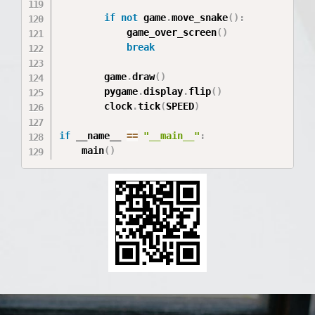
if
not
 game
.
move_snake
(
)
:
            game_over_screen
(
)
break
        game
.
draw
(
)
        pygame
.
display
.
flip
(
)
        clock
.
tick
(
SPEED
)
if
 __name__ 
==
"__main__"
:
    main
(
)