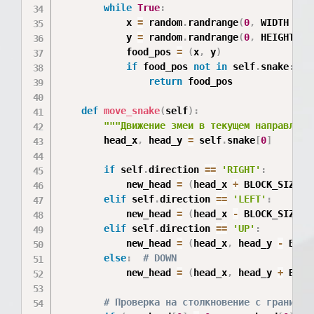
while
True
:
            x 
=
 random
.
randrange
(
0
,
 WIDTH 
-
 B
            y 
=
 random
.
randrange
(
0
,
 HEIGHT 
-
 
            food_pos 
=
(
x
,
 y
)
if
 food_pos 
not
in
 self
.
snake
:
#
return
 food_pos

def
move_snake
(
self
)
:
"""Движение змеи в текущем направлени
        head_x
,
 head_y 
=
 self
.
snake
[
0
]
if
 self
.
direction 
==
'RIGHT'
:
            new_head 
=
(
head_x 
+
 BLOCK_SIZE
,
 
elif
 self
.
direction 
==
'LEFT'
:
            new_head 
=
(
head_x 
-
 BLOCK_SIZE
,
 
elif
 self
.
direction 
==
'UP'
:
            new_head 
=
(
head_x
,
 head_y 
-
 BLOC
else
:
# DOWN
            new_head 
=
(
head_x
,
 head_y 
+
 BLOC
# Проверка на столкновение с границам