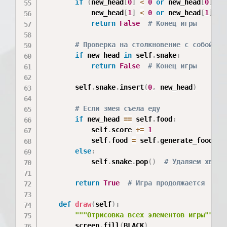
if
(
new_head
[
0
]
<
0
or
 new_head
[
0
]
>=
            new_head
[
1
]
<
0
or
 new_head
[
1
]
>=
return
False
# Конец игры
# Проверка на столкновение с собой
if
 new_head 
in
 self
.
snake
:
return
False
# Конец игры
        self
.
snake
.
insert
(
0
,
 new_head
)
# Если змея съела еду
if
 new_head 
==
 self
.
food
:
            self
.
score 
+=
1
            self
.
food 
=
 self
.
generate_food
(
)
else
:
            self
.
snake
.
pop
(
)
# Удаляем хвост
return
True
# Игра продолжается
def
draw
(
self
)
:
"""Отрисовка всех элементов игры"""
        screen
.
fill
(
BLACK
)