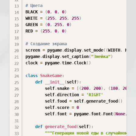
# Цвета
BLACK 
=
(
0
,
0
,
0
)
WHITE 
=
(
255
,
255
,
255
)
GREEN 
=
(
0
,
255
,
0
)
RED 
=
(
255
,
0
,
0
)
# Создание экрана
screen 
=
 pygame
.
display
.
set_mode
(
(
WIDTH
,
 HEIG
pygame
.
display
.
set_caption
(
"Змейка"
)
clock 
=
 pygame
.
time
.
Clock
(
)
class
SnakeGame
:
def
__init__
(
self
)
:
        self
.
snake 
=
[
(
200
,
200
)
,
(
180
,
200
)
,
        self
.
direction 
=
'RIGHT'
        self
.
food 
=
 self
.
generate_food
(
)
        self
.
score 
=
0
        self
.
font 
=
 pygame
.
font
.
Font
(
None
,
36
def
generate_food
(
self
)
:
"""Генерация новой еды в случайном ме