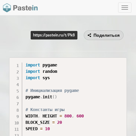
Toggle
navig
Поделиться
https://pastein.ru/t/Pk8
import
import
import
 sys

# Инициализация pygame
pygame
.
init
(
)
# Константы игры
WIDTH
,
 HEIGHT 
=
800
,
600
BLOCK_SIZE 
=
20
SPEED 
=
10