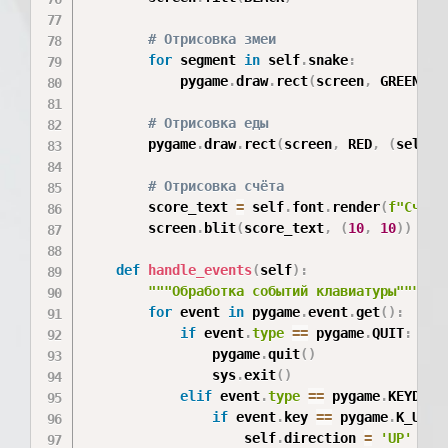
# Отрисовка змеи
for
 segment 
in
 self
.
snake
:
            pygame
.
draw
.
rect
(
screen
,
 GREEN
,
(
# Отрисовка еды
        pygame
.
draw
.
rect
(
screen
,
 RED
,
(
self
.
f
# Отрисовка счёта
        score_text 
=
 self
.
font
.
render
(
f"Счёт:
        screen
.
blit
(
score_text
,
(
10
,
10
)
)
def
handle_events
(
self
)
:
"""Обработка событий клавиатуры"""
for
 event 
in
 pygame
.
event
.
get
(
)
:
if
 event
.
type
==
 pygame
.
QUIT
:
                pygame
.
quit
(
)
                sys
.
exit
(
)
elif
 event
.
type
==
 pygame
.
KEYDOWN
if
 event
.
key 
==
 pygame
.
K_UP 
a
                    self
.
direction 
=
'UP'