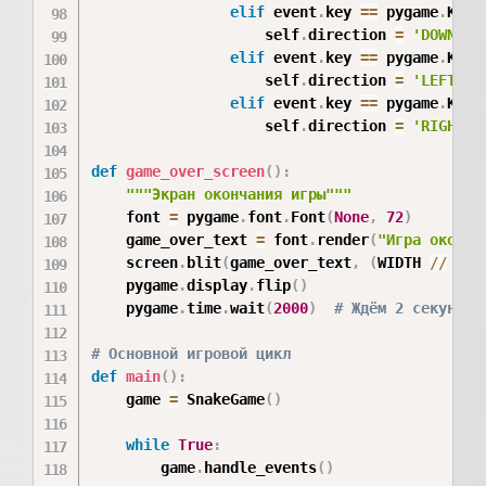
elif
 event
.
key 
==
 pygame
.
K_DO
                    self
.
direction 
=
'DOWN'
elif
 event
.
key 
==
 pygame
.
K_LE
                    self
.
direction 
=
'LEFT'
elif
 event
.
key 
==
 pygame
.
K_RI
                    self
.
direction 
=
'RIGHT'
def
game_over_screen
(
)
:
"""Экран окончания игры"""
    font 
=
 pygame
.
font
.
Font
(
None
,
72
)
    game_over_text 
=
 font
.
render
(
"Игра оконче
    screen
.
blit
(
game_over_text
,
(
WIDTH 
//
2
-
    pygame
.
display
.
flip
(
)
    pygame
.
time
.
wait
(
2000
)
# Ждём 2 секунды 
# Основной игровой цикл
def
main
(
)
:
    game 
=
 SnakeGame
(
)
while
True
:
        game
.
handle_events
(
)