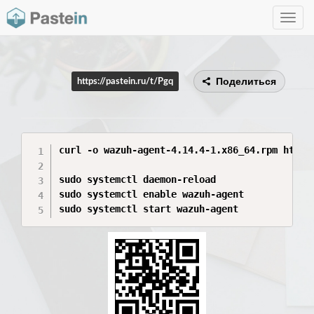
Toggle
navig
Поделиться
https://pastein.ru/t/Pgq
curl -o wazuh-agent-4.14.4-1.x86_64.rpm https
sudo systemctl daemon-reload

sudo systemctl enable wazuh-agent

sudo systemctl start wazuh-agent