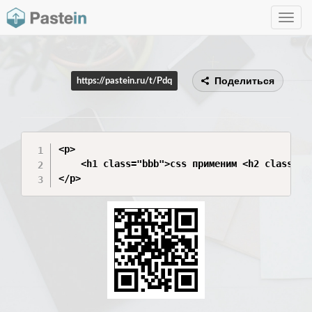
Toggle
navig
Поделиться
https://pastein.ru/t/Pdq
<p>

    <h1 class="bbb">css применим <h2 class="bb
</p>