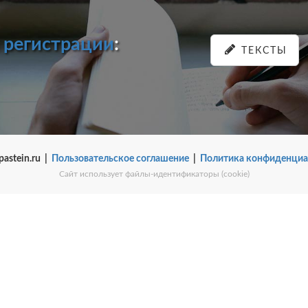
и
регистрации
:
ТЕКСТЫ
pastein.ru |
Пользовательское соглашение
|
Политика конфиденциа
Сайт использует файлы-идентификаторы (cookie)