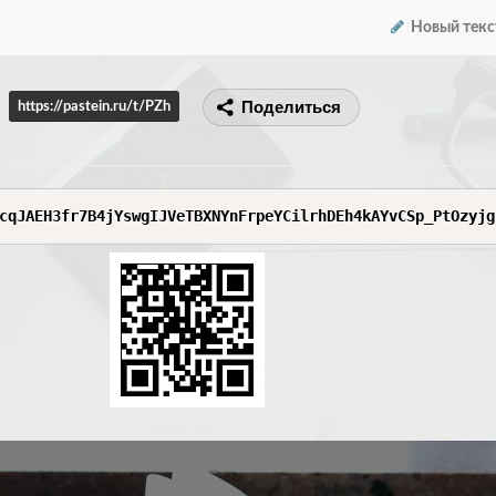
Новый текс
Поделиться
https://pastein.ru/t/PZh
cqJAEH3fr7B4jYswgIJVeTBXNYnFrpeYCilrhDEh4kAYvCSp_PtOzyjg