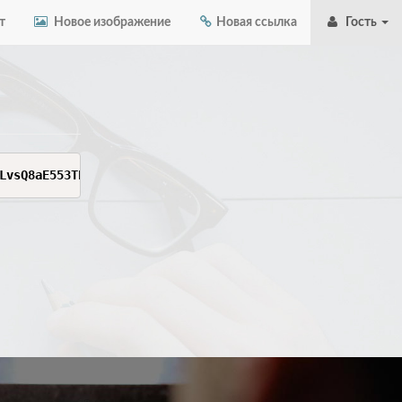
т
Новое изображение
Новая ссылка
Гость
LvsQ8aE553TP9HRP8_mjxn-KH9MMh5SkTGnXHgUGv8_cEiq8feb0MSiI