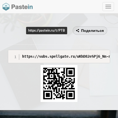
Toggle
navig
Поделиться
https://pastein.ru/t/PTB
https://subs.spellgate.ru/uKhD82eSPj6_Nn-n