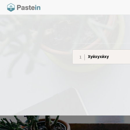
Хуйхухйху