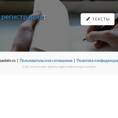
и
регистрации
:
ТЕКСТЫ
pastein.ru |
Пользовательское соглашение
|
Политика конфиденциа
Сайт использует файлы-идентификаторы (cookie)