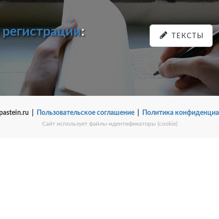
и
регистрации
:
ТЕКСТЫ
pastein.ru |
Пользовательское соглашение
|
Политика конфиденциа
Сайт использует файлы-идентификаторы (cookie)