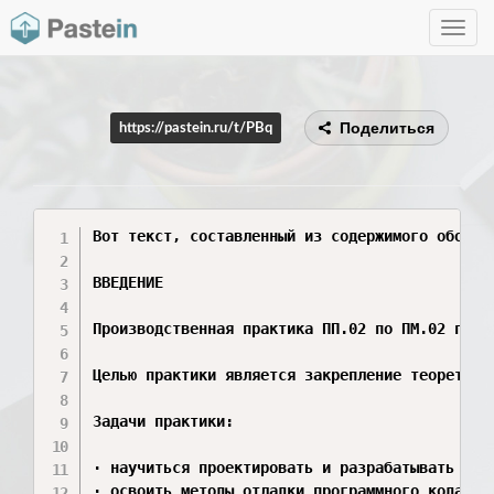
Toggle
navig
Поделиться
https://pastein.ru/t/PBq
Вот текст, составленный из содержимого обоих ф
ВВЕДЕНИЕ

Производственная практика ПП.02 по ПМ.02 прое
Целью практики является закрепление теоретиче
Задачи практики:

· научиться проектировать и разрабатывать про
· освоить методы отладки программного кода, в