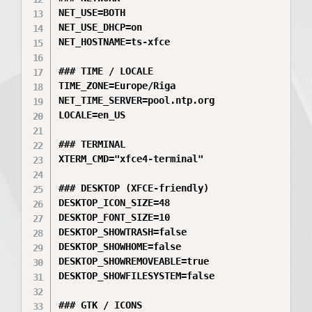
NET_USE=BOTH

NET_USE_DHCP=on

NET_HOSTNAME=ts-xfce

### TIME / LOCALE

TIME_ZONE=Europe/Riga

NET_TIME_SERVER=pool.ntp.org

LOCALE=en_US

### TERMINAL

XTERM_CMD="xfce4-terminal"

### DESKTOP (XFCE-friendly)

DESKTOP_ICON_SIZE=48

DESKTOP_FONT_SIZE=10

DESKTOP_SHOWTRASH=false

DESKTOP_SHOWHOME=false

DESKTOP_SHOWREMOVEABLE=true

DESKTOP_SHOWFILESYSTEM=false

### GTK / ICONS
