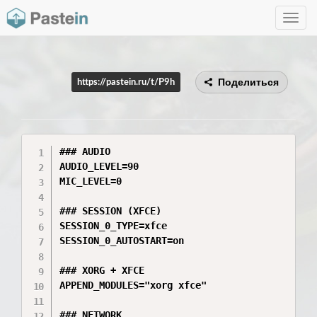
Toggle
navig
Поделиться
https://pastein.ru/t/P9h
### AUDIO

AUDIO_LEVEL=90

MIC_LEVEL=0

### SESSION (XFCE)

SESSION_0_TYPE=xfce

SESSION_0_AUTOSTART=on

### XORG + XFCE

APPEND_MODULES="xorg xfce"

### NETWORK
