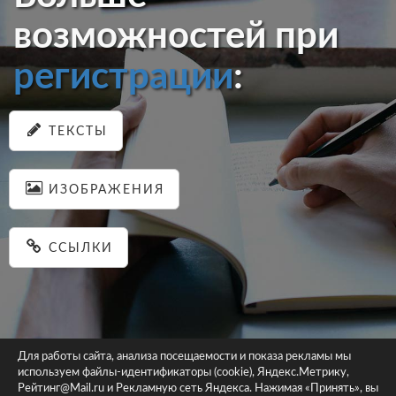
возможностей при
регистрации
:
ТЕКСТЫ
ИЗОБРАЖЕНИЯ
ССЫЛКИ
Для работы сайта, анализа посещаемости и показа рекламы мы
используем файлы-идентификаторы (cookie), Яндекс.Метрику,
© 2026 pastein.ru |
Пользовательское соглашение
|
Политика
Рейтинг@Mail.ru и Рекламную сеть Яндекса. Нажимая «Принять», вы