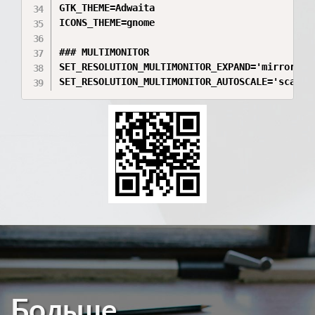
GTK_THEME=Adwaita

ICONS_THEME=gnome

### MULTIMONITOR

SET_RESOLUTION_MULTIMONITOR_EXPAND='mirror'

SET_RESOLUTION_MULTIMONITOR_AUTOSCALE='scale'
Больше