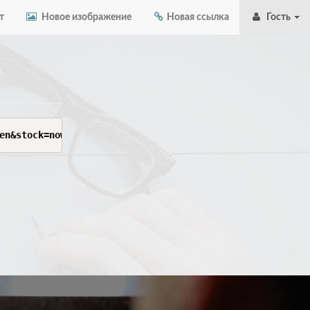
т
Новое изображение
Новая ссылка
Гость
en&stock=now-today-tomorrow-later-out_of_stock&order=pop