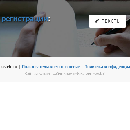
и
регистрации
:
ТЕКСТЫ
pastein.ru |
Пользовательское соглашение
|
Политика конфиденциа
Сайт использует файлы-идентификаторы (cookie)