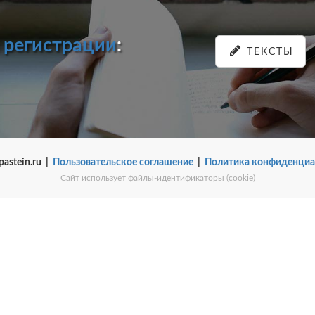
и
регистрации
:
ТЕКСТЫ
pastein.ru |
Пользовательское соглашение
|
Политика конфиденциа
Сайт использует файлы-идентификаторы (cookie)