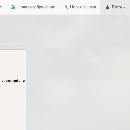
т
Новое изображение
Новая ссылка
Гость