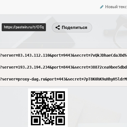
Новый текс
Поделиться
https://pastein.ru/t/OTq
?server=83.143.112.110&port=9443&secret=7vQkJDhaeCdaJDdS
?server=193.23.194.234&port=8443&secret=38872cea9bee5dbd
?server=proxy-dag.ru&port=443&secret=7pT8K0hK9uHhyH5ldrM