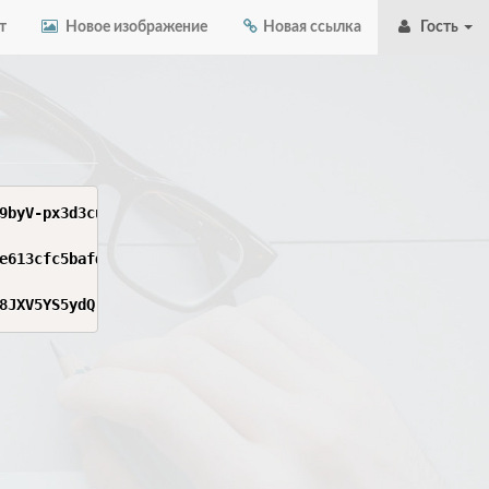
т
Новое изображение
Новая ссылка
Гость
9byV-px3d3cuZ29vZ2xlLmNvbQ%0A%0A

e613cfc5bafd4c66%0A%0A

8JXV5YS5ydQ