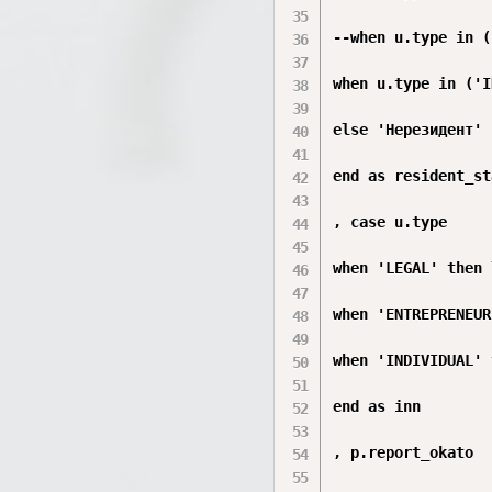
--when u.type in (
when u.type in ('I
else 'Нерезидент'

end as resident_st
, case u.type

when 'LEGAL' then 
when 'ENTREPRENEUR
when 'INDIVIDUAL' 
end as inn

, p.report_okato
