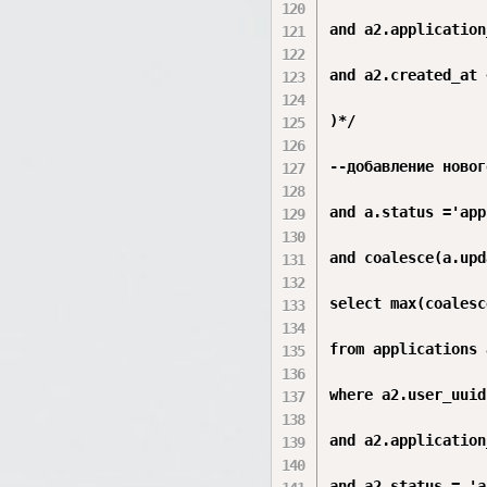
and a2.application
and a2.created_at 
)*/

--добавление новог
and a.status ='app
and coalesce(a.upd
select max(coalesc
from applications a
where a2.user_uuid
and a2.application
and a2.status = 'a