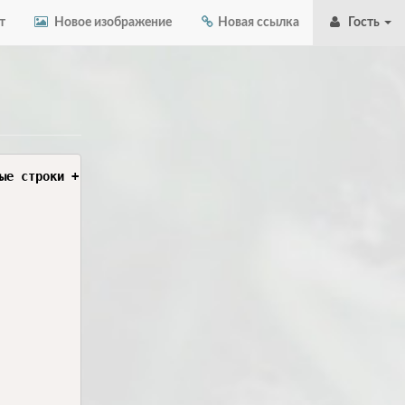
т
Новое изображение
Новая ссылка
Гость
ые строки + заменить константы дат для params на передав