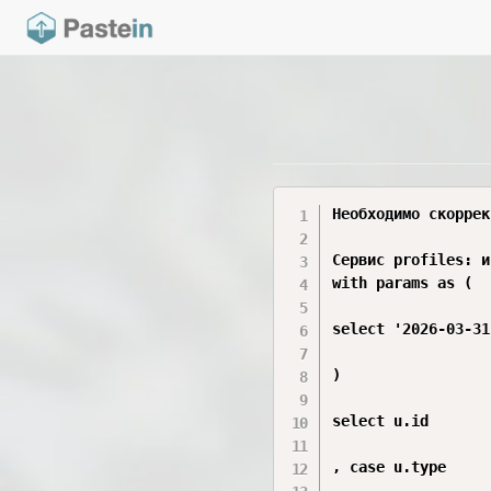
Необходимо скоррек
Сервис profiles: и
with params as (

select '2026-03-31
)

select u.id

, case u.type
