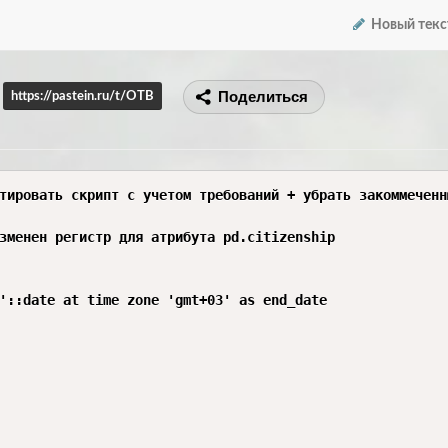
Новый текс
Поделиться
https://pastein.ru/t/OTB
тировать скрипт с учетом требований + убрать закоммеченн
зменен регистр для атрибута pd.citizenship

'::date at time zone 'gmt+03' as end_date
