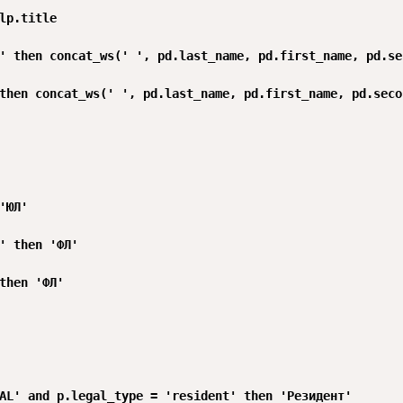
lp.title

' then concat_ws(' ', pd.last_name, pd.first_name, pd.se
then concat_ws(' ', pd.last_name, pd.first_name, pd.secon
'ЮЛ'

' then 'ФЛ'

then 'ФЛ'

AL' and p.legal_type = 'resident' then 'Резидент'
