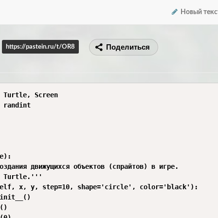
Новый текс
Поделиться
https://pastein.ru/t/OR8
 Turtle, Screen

 randint

e):

оздания движущихся объектов (спрайтов) в игре.

 Turtle.'''

elf, x, y, step=10, shape='circle', color='black'):

init__()

)

(0)
