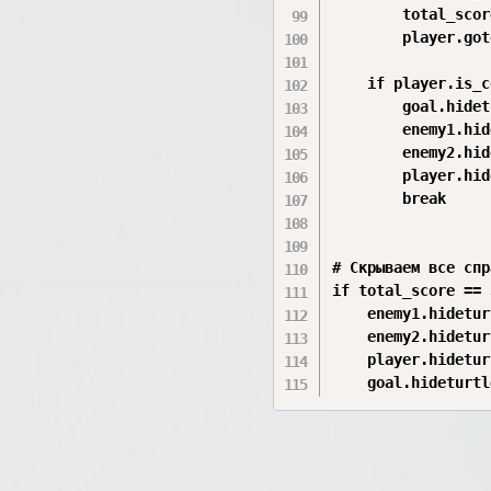
        total_scor
        player.got
    if player.is_c
        goal.hidet
        enemy1.hid
        enemy2.hid
        player.hid
        break

# Скрываем все спр
if total_score == 3
    enemy1.hidetur
    enemy2.hidetur
    player.hidetur