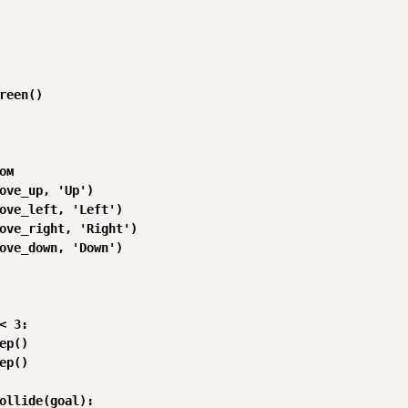
reen()

м

ove_up, 'Up')

ove_left, 'Left')

ove_right, 'Right')

ove_down, 'Down')

< 3:

ep()

ep()

ollide(goal):
