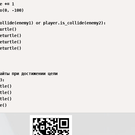
e += 1

o(0, -100)

ollide(enemy1) or player.is_collide(enemy2):

urtle()

eturtle()

eturtle()

eturtle()

айты при достижении цели

:

tle()

tle()

tle()
