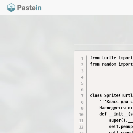
from turtle import
from random import
class Sprite(Turtl
    '''Класс для с
    Наследуется от
    def __init__(s
        super().__
        self.penup(
        self.speed