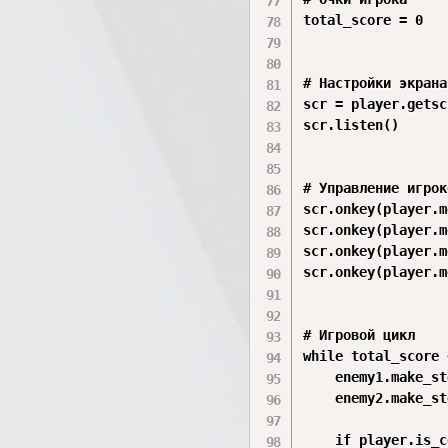
total_score = 0

# Настройки экрана

scr = player.getsc
scr.listen()

# Управление игроко
scr.onkey(player.m
scr.onkey(player.m
scr.onkey(player.m
scr.onkey(player.m
# Игровой цикл

while total_score 
    enemy1.make_st
    enemy2.make_st
    if player.is_c