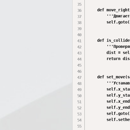
    def move_right
        '''Двигает
        self.goto(
    def is_collide
        '''Проверя
        dist = sel
        return dis
    def set_move(s
        '''Устанав
        self.x_sta
        self.y_sta
        self.x_end
        self.y_end
        self.goto(
        self.sethe