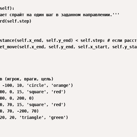
self):

ает спрайт на один шаг в заданном направлении.'''

rd(self.step)

stance(self.x_end, self.y_end) < self.step: # если расст
et_move(self.x_end, self.y_end, self.x_start, self.y_star
в (игрок, враги, цель)

 -100, 10, 'circle', 'orange')

00, 0, 15, 'square', 'red')

00, 0, 200, 0)

0, 70, 15, 'square', 'red')

0, 70, -200, 70)

20, 20, 'triangle', 'green')
