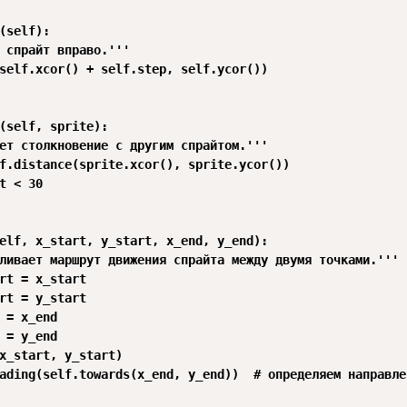
(self):

 спрайт вправо.'''

self.xcor() + self.step, self.ycor())

(self, sprite):

ет столкновение с другим спрайтом.'''

f.distance(sprite.xcor(), sprite.ycor())

t < 30

elf, x_start, y_start, x_end, y_end):

ливает маршрут движения спрайта между двумя точками.'''

rt = x_start

rt = y_start

 = x_end

 = y_end

x_start, y_start)

ading(self.towards(x_end, y_end))  # определяем направле