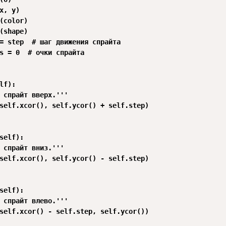
x, y)

(color)

(shape)

= step  # шаг движения спрайта

s = 0  # очки спрайта

lf):

 спрайт вверх.'''

self.xcor(), self.ycor() + self.step)

self):

 спрайт вниз.'''

self.xcor(), self.ycor() - self.step)

self):

 спрайт влево.'''

self.xcor() - self.step, self.ycor())
