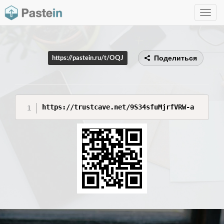
Toggle
navig
Поделиться
https://pastein.ru/t/OQJ
https://trustcave.net/9S34sfuMjrfVRW-a