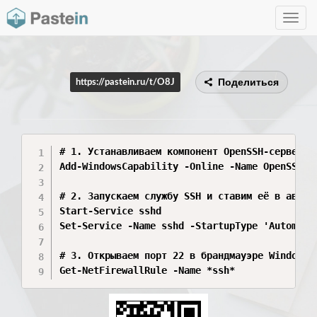
Toggle
navig
Поделиться
https://pastein.ru/t/O8J
# 1. Устанавливаем компонент OpenSSH-сервера

Add-WindowsCapability -Online -Name OpenSSH.Se
# 2. Запускаем службу SSH и ставим её в автоза
Start-Service sshd

Set-Service -Name sshd -StartupType 'Automatic
# 3. Открываем порт 22 в брандмауэре Windows д
Get-NetFirewallRule -Name *ssh*