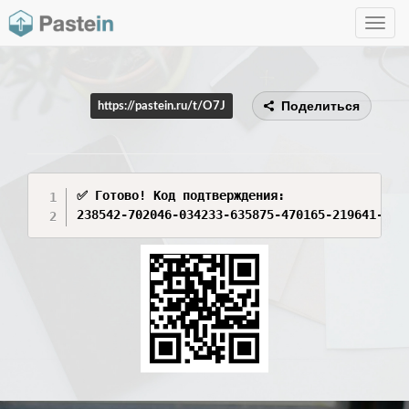
Toggle
navig
Поделиться
https://pastein.ru/t/O7J
✅ Готово! Код подтверждения:

238542-702046-034233-635875-470165-219641-266