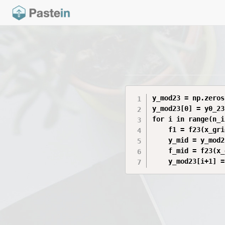
y_mod23 = np.zeros
y_mod23[0] = y0_23

for i in range(n_i
    f1 = f23(x_gri
    y_mid = y_mod2
    f_mid = f23(x_
    y_mod23[i+1] =