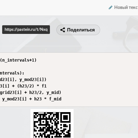
Новый текс
Поделиться
https://pastein.ru/t/Nxq
(n_intervals+1)

ntervals):

d23[i], y_mod23[i])

3[i] + (h23/2) * f1

grid23[i] + h23/2, y_mid)

 y_mod23[i] + h23 * f_mid