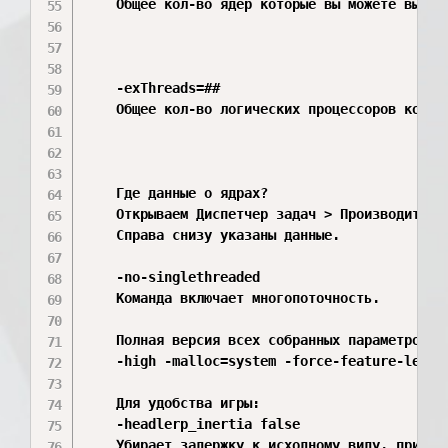
    Общее кол-во ядер которые вы можете выдел
    -exThreads=##

    Общее кол-во логических процессоров котор
    Где данные о ядрах?

    Открываем Диспетчер задач > Производительн
    Справа снизу указаны данные.

    -no-singlethreaded

    Команда включает многопоточность.

    Полная версия всех собранных параметров:

    -high -malloc=system -force-feature-level
    Для удобства игры:

    -headlerp_inertia false

    Убирает задержку к исходному виду, при пов