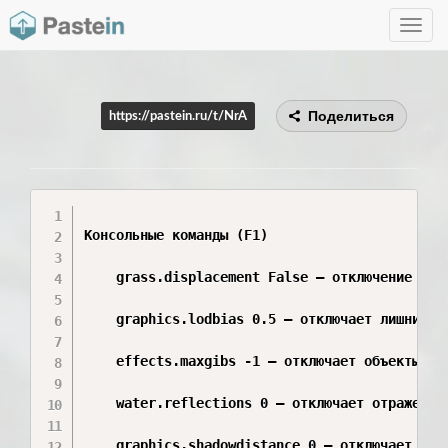
Toggle
navig
Поделиться
https://pastein.ru/t/NrA
Консольные команды (F1)

    grass.displacement False — отключение движ
    graphics.lodbias 0.5 — отключает лишние эл
    effects.maxgibs -1 — отключает объекты при
    water.reflections 0 — отключает отражение 
    graphics.shadowdistance 0 — отключает прор