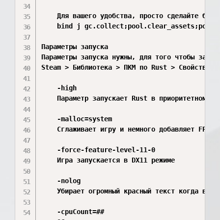
    Для вашего удобства, просто сделайте бинд:
    bind j gc.collect;pool.clear_assets;pool.
Параметры запуска

Параметры запуска нужны, для того чтобы запуск
Steam > Библиотека > ПКМ по Rust > Свойства > 
    -high

    Параметр запускает Rust в приоритетном реж
    -malloc=system

    Сглаживает игру и немного добавляет FPS

    -force-feature-level-11-0

    Игра запускается в DX11 режиме

    -nolog

    Убирает огромный красный текст когда выход
    -cpuCount=##
