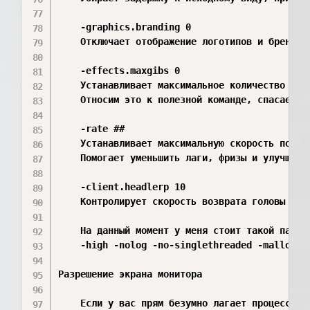
    -graphics.branding 0

    Отключает отображение логотипов и брендин
    -effects.maxgibs 0

    Устанавливает максимальное количество час
    Относим это к полезной команде, спасает ва
    -rate ##

    Устанавливает максимальную скорость получе
    Помогает уменьшить лаги, фризы и улучшить
    -client.headlerp 10

    Контролирует скорость возврата головы (ка
    На данный момент у меня стоит такой параме
    -high -nolog -no-singlethreaded -malloc=s
Разрешение экрана монитора

    Если у вас прям безумно лагает процесс иг