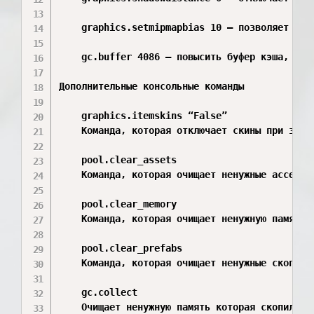
    graphics.setmipmapbias 10 — позволяет сдел
    gc.buffer 4086 — повысить буфер кэша, для 
Дополнительные консольные команды

    graphics.itemskins “False”

    Команда, которая отключает скины при заход
    pool.clear_assets

    Команда, которая очищает ненужные ассеты 
    pool.clear_memory

    Команда, которая очищает ненужную память 
    pool.clear_prefabs

    Команда, которая очищает ненужные скопивш
    gc.collect

    Очищает ненужную память которая скопилась