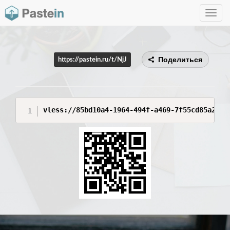
Toggle
navig
Поделиться
https://pastein.ru/t/NjJ
vless://85bd10a4-1964-494f-a469-7f55cd85a275@