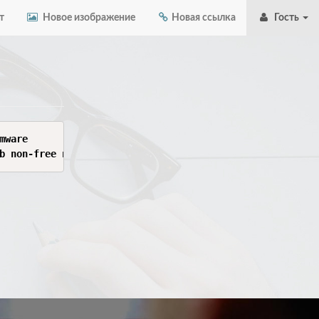
т
Новое изображение
Новая ссылка
Гость
ware

b non-free non-free-firmware