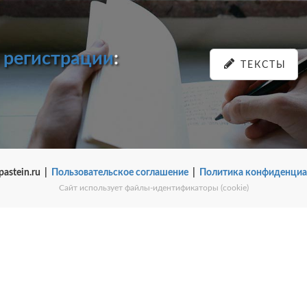
и
регистрации
:
ТЕКСТЫ
pastein.ru |
Пользовательское соглашение
|
Политика конфиденциа
Сайт использует файлы-идентификаторы (cookie)